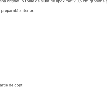
 până obțineți o foaie de aluat de apoximativ 0,5 cm grosime ș
 preparată anterior.
ârtie de copt.