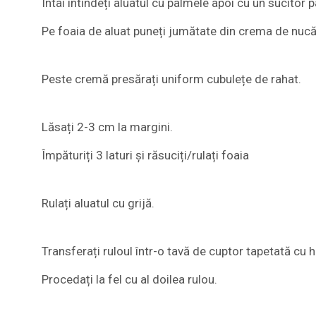
Întâi întindeți aluatul cu palmele apoi cu un sucitor
Pe foaia de aluat puneți jumătate din crema de nucă
Peste cremă presărați uniform cubulețe de rahat.
Lăsați 2-3 cm la margini.
Împăturiți 3 laturi și răsuciți/rulați foaia
Rulați aluatul cu grijă.
Transferați ruloul într-o tavă de cuptor tapetată cu h
Procedați la fel cu al doilea rulou.