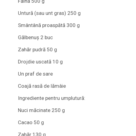
Făină 500 g
Untură (sau unt gras) 250 g
Smântână proaspătă 300 g
Gălbenuș 2 buc
Zahăr pudră 50 g
Drojdie uscată 10 g
Un praf de sare
Coajă rasă de lămâie
Ingrediente pentru umplutură:
Nuci măcinate 250 g
Cacao 50 g
Zahăr 130 g