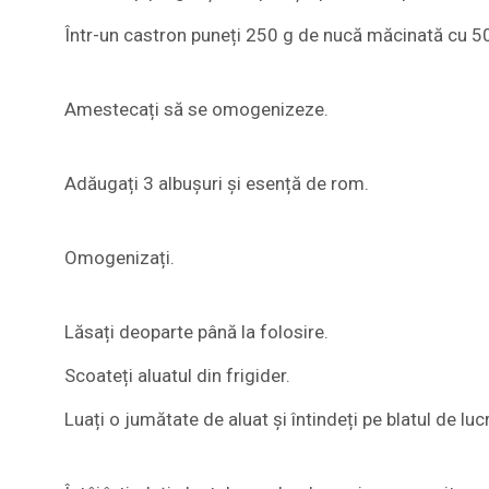
Într-un castron puneți 250 g de nucă măcinată cu 50
Amestecați să se omogenizeze.
Adăugați 3 albușuri și esență de rom.
Omogenizați.
Lăsați deoparte până la folosire.
Scoateți aluatul din frigider.
Luați o jumătate de aluat și întindeți pe blatul de luc