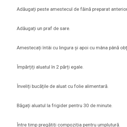
Adăugați peste amestecul de făină preparat anterior
Adăugați un praf de sare.
Amestecați întâi cu lingura și apoi cu mâna până obți
Împărțiți aluatul în 2 părți egale.
Înveliți bucățile de aluat cu folie alimentară.
Băgați aluatul la frigider pentru 30 de minute.
Între timp pregătiți compoziția pentru umplutură.