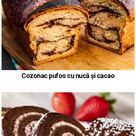
Cozonac pufos cu nucă și cacao