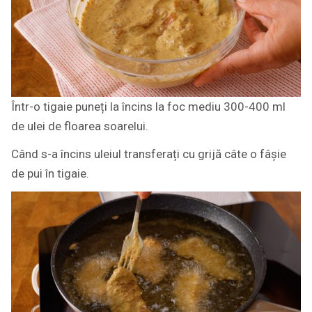
Într-o tigaie puneți la încins la foc mediu 300-400 ml
de ulei de floarea soarelui.
Când s-a încins uleiul transferați cu grijă câte o fâșie
de pui în tigaie.