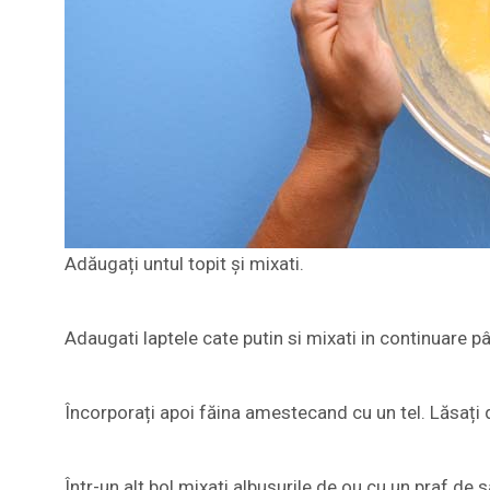
Adăugați untul topit și mixati.
Adaugati laptele cate putin si mixati in continuare 
Încorporați apoi făina amestecand cu un tel. Lăsați 
Într-un alt bol mixati albușurile de ou cu un praf de s