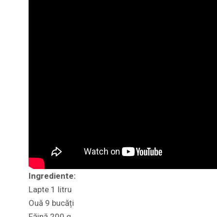
Ingrediente:
Lapte 1 litru
Ouă 9 bucăți
Făină 200 g