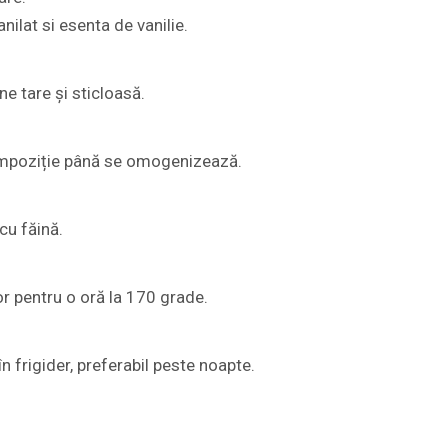
nilat si esenta de vanilie.
e tare și sticloasă.
ompoziție până se omogenizează.
cu făină.
or pentru o oră la 170 grade.
n frigider, preferabil peste noapte.