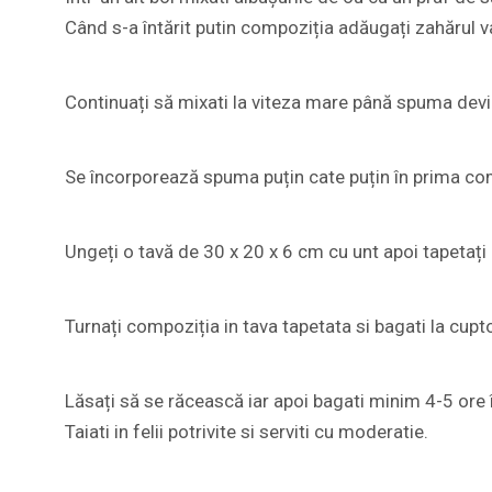
Când s-a întărit putin compoziția adăugați zahărul va
Continuați să mixati la viteza mare până spuma devin
Se încorporează spuma puțin cate puțin în prima c
Ungeți o tavă de 30 x 20 x 6 cm cu unt apoi tapetați 
Turnați compoziția in tava tapetata si bagati la cupt
Lăsați să se răcească iar apoi bagati minim 4-5 ore î
Taiati in felii potrivite si serviti cu moderatie.