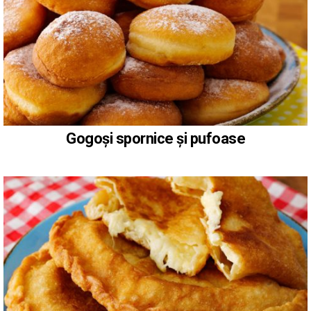
Gogoși spornice și pufoase