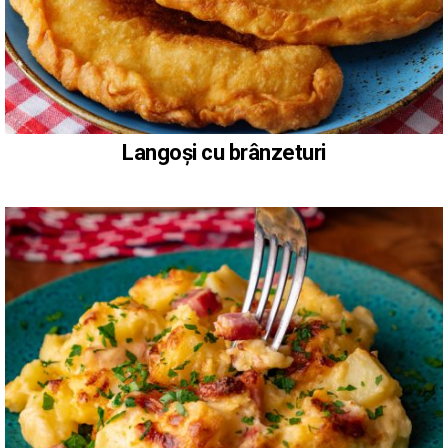
Langoși cu brânzeturi