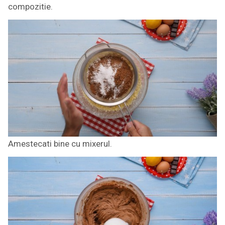
compozitie.
Amestecati bine cu mixerul.