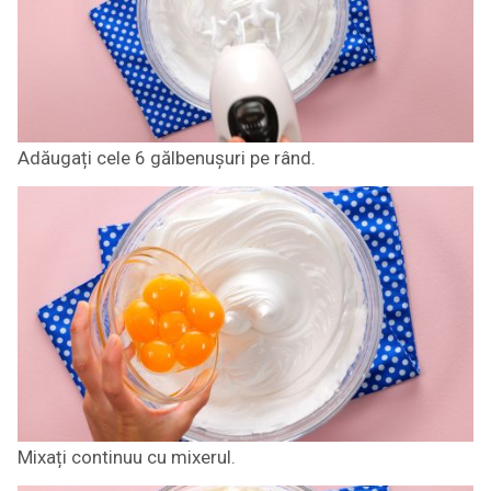
Adăugați cele 6 gălbenușuri pe rând.
Mixați continuu cu mixerul.