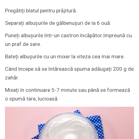
Pregătiți blatul pentru prăjitură.
Separați albușurile de gălbenușuri de la 6 ouă.
Puneți albușurile într-un castron încăpător împreună cu
un praf de sare.
Bateți albușurile cu un mixer la viteza cea mai mare.
Când începe să se întărească spuma adăugați 200 g de
zahăr.
Mixați în continuare 5-7 minute sau până se formează
o spumă tare, lucioasă.