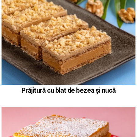
Prăjitură cu blat de bezea și nucă