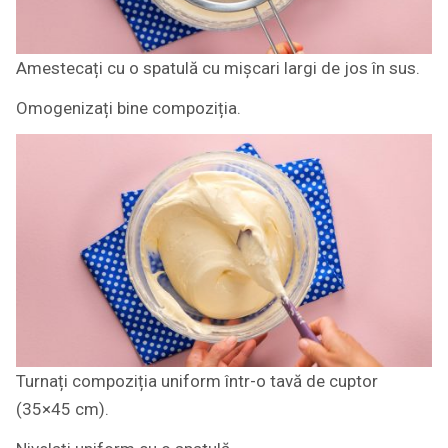
Amestecați cu o spatulă cu mișcari largi de jos în sus.
Omogenizați bine compoziția.
Turnați compoziția uniform într-o tavă de cuptor
(35×45 cm).