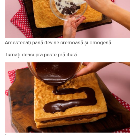
Amestecați până devine cremoasă și omogenă.
Turnați deasupra peste prăjitură.