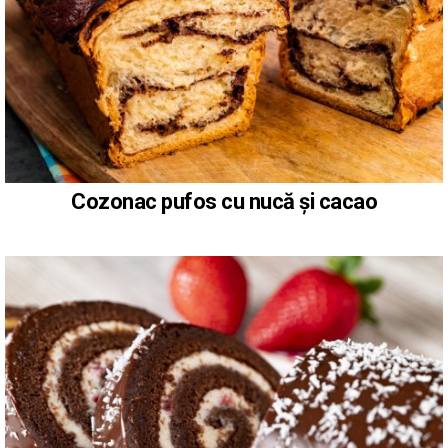
Cozonac pufos cu nucă și cacao