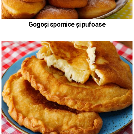
Gogoși spornice și pufoase