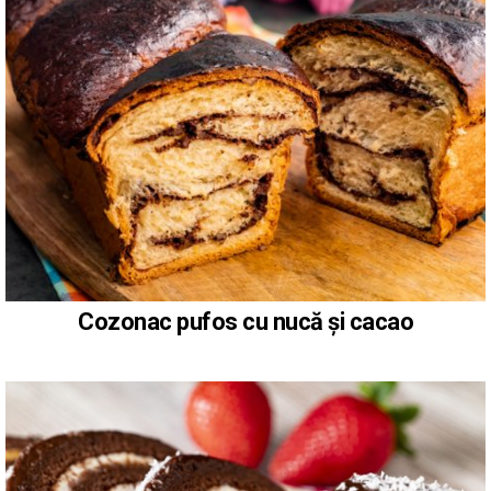
Cozonac pufos cu nucă și cacao