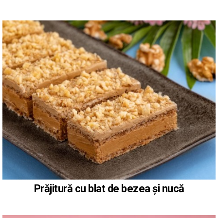
Prăjitură cu blat de bezea și nucă