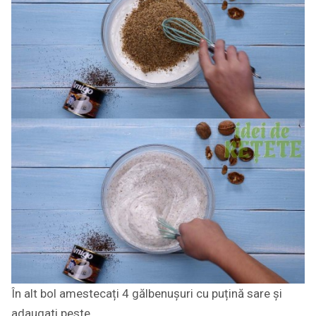
În alt bol amestecați 4 gălbenușuri cu puțină sare și
adaugati peste