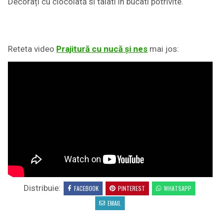
Decorați cu ciocolată si taiati in bucati potrivite.
Reteta video
Prajitură cu nucă și nes
mai jos:
Distribuie:
FACEBOOK
PINTEREST
WHATSAPP
EMAIL