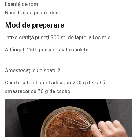
Esență de rom
Nucă tocată pentru decor
Mod de preparare:
Într-o cratiță puneți 300 ml de lapte la foc mic.
Adăugați 250 g de unt tăiat cubulețe.
Amestecați cu o spatulă.
Când s-a topit untul adăugați 200 g de zahăr
amestecat cu 70 g de cacao.