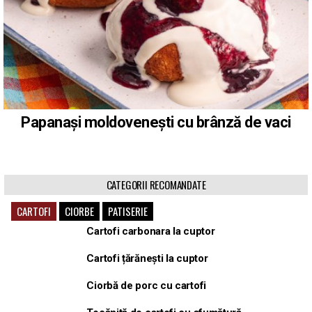
Papanași moldovenești cu brânză de vaci
CATEGORII RECOMANDATE
CARTOFI
CIORBE
PATISERIE
Cartofi carbonara la cuptor
Cartofi țărănești la cuptor
Ciorbă de porc cu cartofi