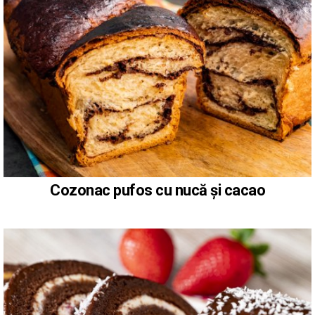
Cozonac pufos cu nucă și cacao