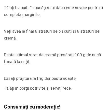
Tăiați biscuiții în bucăți mici daca este nevoie pentru a
completa marginile.
Veți avea la final 6 straturi de biscuiți si 6 straturi de
cremă.
Peste ultimul strat de cremă presărați 100 g de nucă
tocată la cuțit.
Lăsați prăjitura la frigider peste noapte.
Tăiați în porții potrivite și serviți rece.
Consumați cu moderație!