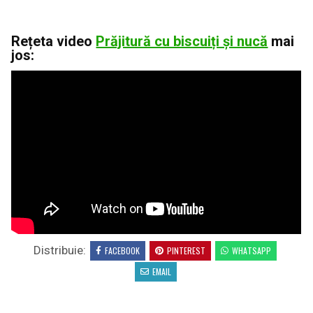
Rețeta video
Prăjitură cu biscuiți și nucă
mai
jos:
Distribuie:
FACEBOOK
PINTEREST
WHATSAPP
EMAIL