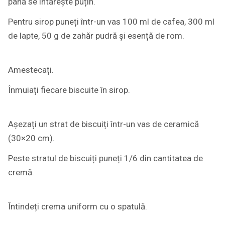
până se întărește puțin.
Pentru sirop puneți într-un vas 100 ml de cafea, 300 ml
de lapte, 50 g de zahăr pudră și esență de rom.
Amestecați.
Înmuiați fiecare biscuite în sirop.
Așezați un strat de biscuiți într-un vas de ceramică
(30×20 cm).
Peste stratul de biscuiți puneți 1/6 din cantitatea de
cremă.
Întindeți crema uniform cu o spatulă.