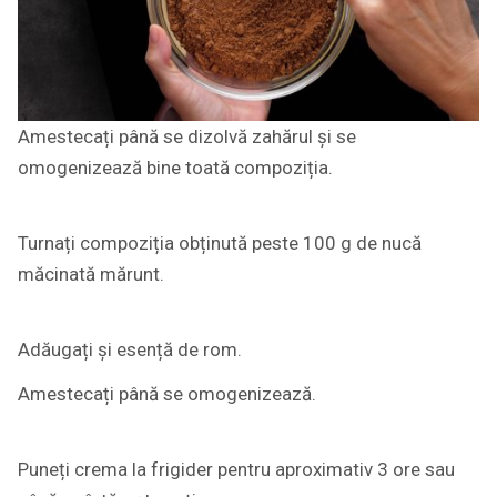
Amestecați până se dizolvă zahărul și se
omogenizează bine toată compoziția.
Turnați compoziția obținută peste 100 g de nucă
măcinată mărunt.
Adăugați și esență de rom.
Amestecați până se omogenizează.
Puneți crema la frigider pentru aproximativ 3 ore sau