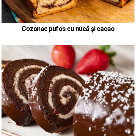
Cozonac pufos cu nucă și cacao