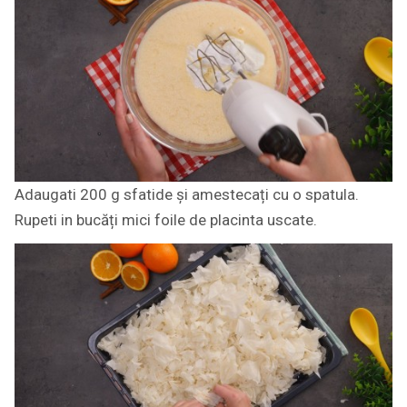
Adaugati 200 g sfatide și amestecați cu o spatula.
Rupeti in bucăți mici foile de placinta uscate.