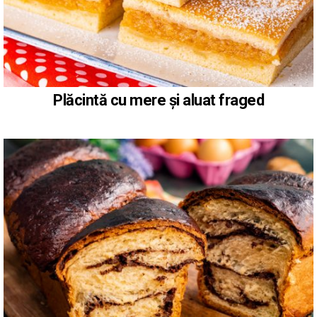
Plăcintă cu mere și aluat fraged