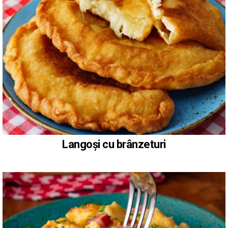
Langoși cu brânzeturi