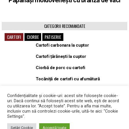
Papanași moldovenești cu brânză de vaci
CATEGORII RECOMANDATE
CARTOFI
CIORBE
PATISERIE
Cartofi carbonara la cuptor
Cartofi țărănești la cuptor
Ciorbă de porc cu cartofi
Tocăniță de cartofi cu afumătură
Tocăniță, gulaș de porc cu cartofi
Confidențialitate și cookie-uri: acest site folosește cookie-
uri. Dacă continui să folosești acest site web, ești de acord
Cartofi Wedges la cuptor
cu utilizarea lor. “Accept toate”. Pentru a afla mai multe,
inclusiv cum să controlezi cookie-urile, uită-te aici: "Cookie
Settings".
Setări Cookie
Acceptă toate