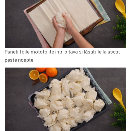
Puneti foile mototolite intr-o tava si lăsați-le la uscat
peste noapte.