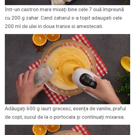
Într-un castron mare mixați bine cele 7 ouă împreună
cu 200 g zahar. Cand zaharul s-a topit adaugati cele
200 ml de ulei in doua transe si amestecati.
Adăugați 600 g iaurt grecesc, esența de vanilie, praful
de copt, sucul de la o portocala și continuați mixarea.