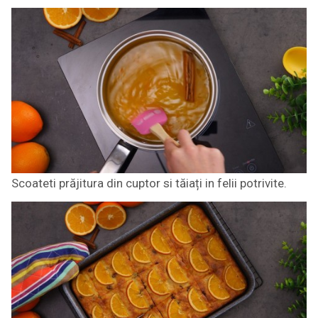
Scoateti prăjitura din cuptor si tăiați in felii potrivite.