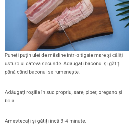
Puneți puțin ulei de măsline într-o tigaie mare și căliți
usturoiul câteva secunde. Adaugați baconul și gătiți
până când baconul se rumenește.
Adăugați roșiile în suc propriu, sare, piper, oregano și
boia.
Amestecați și gătiți încă 3-4 minute.