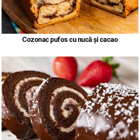
Cozonac pufos cu nucă și cacao