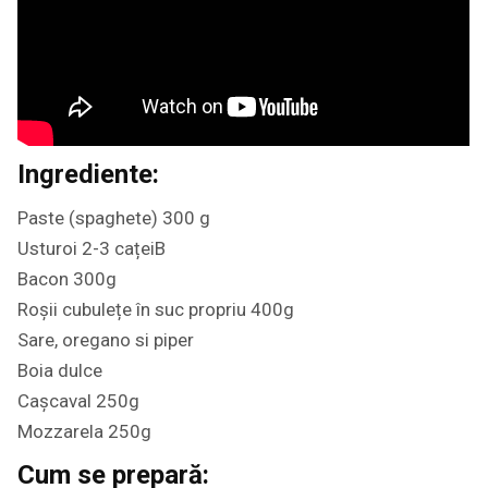
Ingrediente:
Paste (spaghete) 300 g
Usturoi 2-3 cațeiB
Bacon 300g
Roșii cubulețe în suc propriu 400g
Sare, oregano si piper
Boia dulce
Cașcaval 250g
Mozzarela 250g
Cum se prepară: