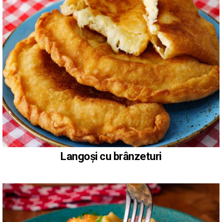
Langoși cu brânzeturi