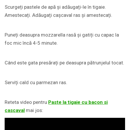
Scurgeți pastele de apă și adăugați-le în tigaie.
Amestecați. Adăugați cașcaval ras și amestecați.
Puneți deasupra mozzarella rasă și gatiți cu capac la
foc mic încă 4-5 minute.
Când este gata presărați pe deasupra pătrunjelul tocat.
Serviți cald cu parmezan ras.
Reteta video pentru
Paste la tigaie cu bacon si
cascaval
mai jos: