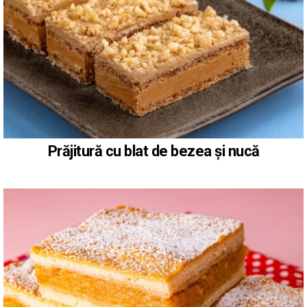
Prăjitură cu blat de bezea și nucă