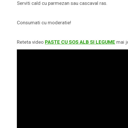
Serviti cald cu parmezan sau cascaval ras.
Consumati cu moderatie!
Reteta video
PASTE CU SOS ALB SI LEGUME
mai j