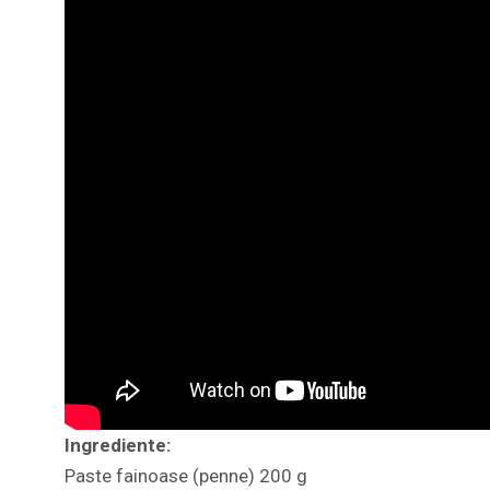
Ingrediente:
Paste fainoase (penne) 200 g