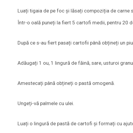
Luați tigaia de pe foc și lăsați compoziția de carne
Într-o oală puneți la fiert 5 cartofi medii, pentru 20 
După ce s-au fiert pasați cartofii până obțineți un piu
Adăugați 1 ou, 1 lingură de făină, sare, usturoi granu
Amestecați până obțineți o pastă omogenă.
Ungeți-vă palmele cu ulei.
Luați o lingură de pastă de cartofi și formați cu aju