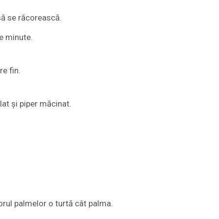
 să se răcorească.
de minute.
re fin.
lat și piper măcinat.
torul palmelor o turtă cât palma.