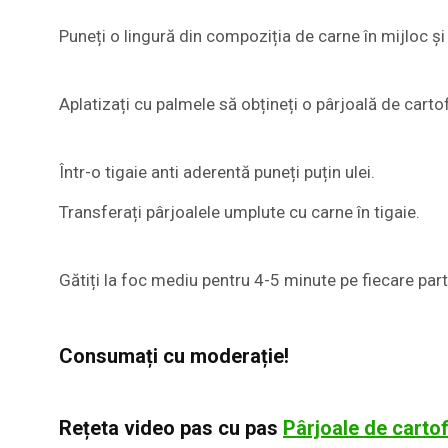
Puneți o lingură din compoziția de carne în mijloc și
Aplatizați cu palmele să obțineți o pârjoală de carto
Într-o tigaie anti aderentă puneți puțin ulei.
Transferați pârjoalele umplute cu carne în tigaie.
Gătiți la foc mediu pentru 4-5 minute pe fiecare pa
Consumați cu moderație!
Rețeta video pas cu pas
Pârjoale de cartof