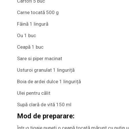
Cartofi 5 buc
Carne tocată 500 g
Făină 1 lingură
Ou 1 buc
Ceapă 1 buc
Sare si piper macinat
Usturoi granulat 1 linguriță
Boia de ardei dulce 1 linguriță
Ulei pentru călit
Supă clară de vită 150 ml
Mod de preparare:
Într-o tigaie puneți o ceapă tocată mărunt cu puțin ul