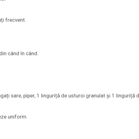
ți frecvent.
din când în când.
i sare, piper, 1 linguriță de usturoi granulat și 1 linguriță 
ze uniform.