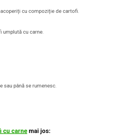
 acoperiți cu compoziție de cartofi.
fi umplută cu carne.
rte sau până se rumenesc.
i cu carne
mai jos: