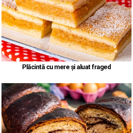
Plăcintă cu mere și aluat fraged