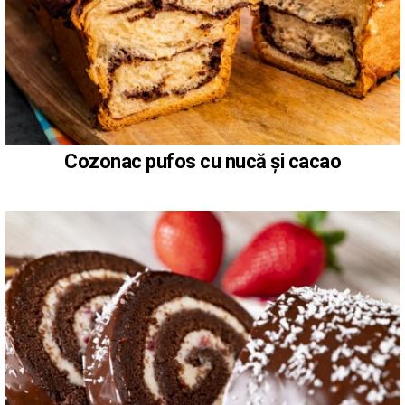
Cozonac pufos cu nucă și cacao