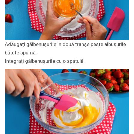
Adăugați gălbenușurile în două tranșe peste albușurile
bătute spumă.
Integrați gălbenușurile cu o spatulă.