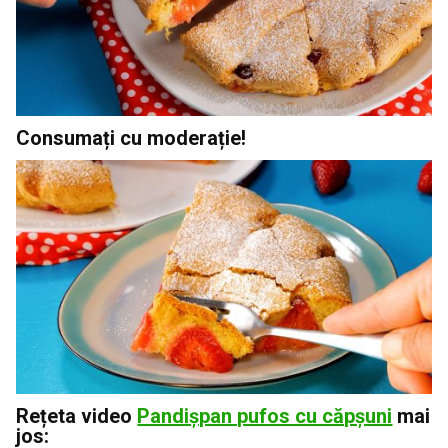
Consumați cu moderație!
Rețeta video
Pandișpan pufos cu căpșuni
mai
jos: