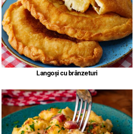
Langoși cu brânzeturi