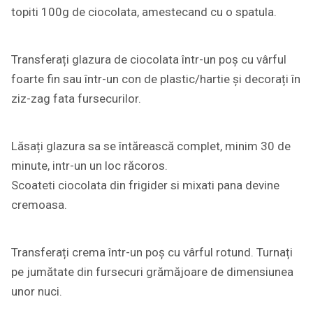
topiti 100g de ciocolata, amestecand cu o spatula.
Transferați glazura de ciocolata într-un poș cu vârful
foarte fin sau într-un con de plastic/hartie și decorați în
ziz-zag fata fursecurilor.
Lăsați glazura sa se întărească complet, minim 30 de
minute, intr-un un loc răcoros.
Scoateti ciocolata din frigider si mixati pana devine
cremoasa.
Transferați crema într-un poș cu vârful rotund. Turnați
pe jumătate din fursecuri grămăjoare de dimensiunea
unor nuci.