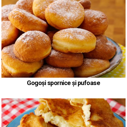
Gogoși spornice și pufoase