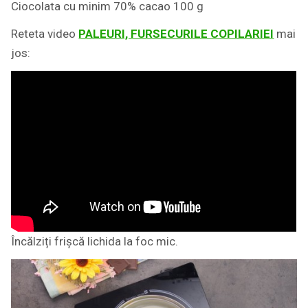
Ciocolata cu minim 70% cacao 100 g
Reteta video
PALEURI, FURSECURILE COPILARIEI
mai
jos:
Încălziți frișcă lichida la foc mic.