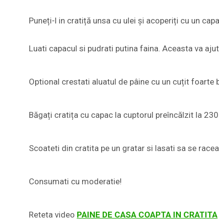
Puneți-l in cratiță unsa cu ulei și acoperiți cu un c
Luati capacul si pudrati putina faina. Aceasta va ajut
Optional crestati aluatul de pâine cu un cuțit foarte 
Băgați cratița cu capac la cuptorul preîncălzit la 2
Scoateti din cratita pe un gratar si lasati sa se race
Consumati cu moderatie!
Reteta video
PAINE DE CASA COAPTA IN CRATITA