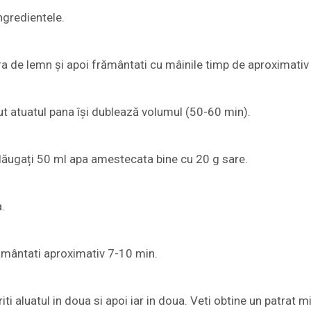
gredientele.
ra de lemn și apoi frământati cu mâinile timp de aproximativ
cut atuatul pana își dublează volumul (50-60 min).
adăugați 50 ml apa amestecata bine cu 20 g sare.
.
rământati aproximativ 7-10 min.
ti aluatul in doua si apoi iar in doua. Veti obtine un patrat mi