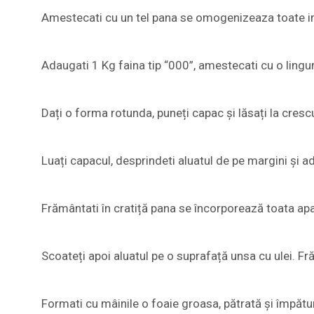
Amestecati cu un tel pana se omogenizeaza toate in
Adaugati 1 Kg faina tip “000”, amestecati cu o lingu
Dați o forma rotunda, puneți capac și lăsați la cres
Luați capacul, desprindeti aluatul de pe margini și 
Frământati în cratiță pana se încorporează toata apa
Scoateți apoi aluatul pe o suprafață unsa cu ulei. F
Formati cu mâinile o foaie groasa, pătrată și împături