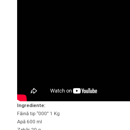
Ingrediente:
Făină tip “000” 1 Kg
Apă 600 ml
Zahăr 20 g