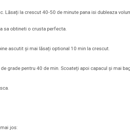
apac. Lăsați la crescut 40-50 de minute pana isi dubleaza volu
a sa obtineti o crusta perfecta.
bine ascutit și mai lăsați optional 10 min la crescut.
30 de grade pentru 40 de min. Scoateți apoi capacul și mai ba
asca.
mai jos: