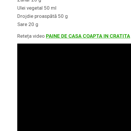
Ulei vegetal 50 ml
Drojdie proaspătă 50 g
Sare 20 g
Reteța video
PAINE DE CASA COAPTA IN CRATITA