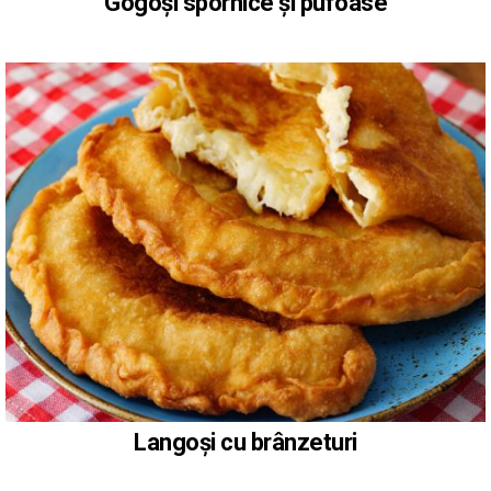
Gogoși spornice și pufoase
Langoși cu brânzeturi