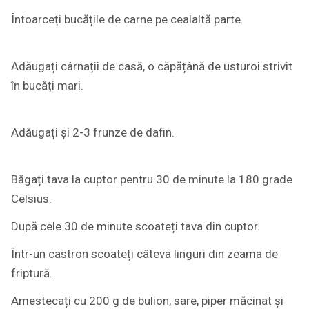
Întoarceți bucățile de carne pe cealaltă parte.
Adăugați cârnații de casă, o căpățână de usturoi strivit
în bucăți mari.
Adăugați și 2-3 frunze de dafin.
Băgați tava la cuptor pentru 30 de minute la 180 grade
Celsius.
După cele 30 de minute scoateți tava din cuptor.
Într-un castron scoateți câteva linguri din zeama de
friptură.
Amestecați cu 200 g de bulion, sare, piper măcinat și