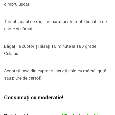
cimbru uscat.
Turnați sosul de roșii preparat peste toate bucățile de
carne și cârnați.
Băgați la cuptor și lăsați 10 minute la 180 grade
Celsius.
Scoateți tava din cuptor și serviți cald cu mămăliguță
sau piure de cartofi.
Consumați cu moderație!