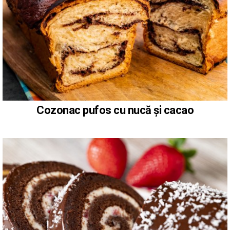
Cozonac pufos cu nucă și cacao