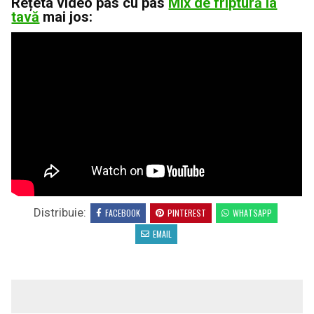
Rețeta video pas cu pas
Mix de friptură la
tavă
mai jos:
Distribuie:
FACEBOOK
PINTEREST
WHATSAPP
EMAIL