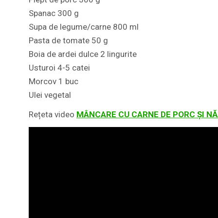
Spanac 300 g
Supa de legume/carne 800 ml
Pasta de tomate 50 g
Boia de ardei dulce 2 lingurite
Usturoi 4-5 catei
Morcov 1 buc
Ulei vegetal
Rețeta video
MÂNCARE CU CARNE DE PORC ȘI N