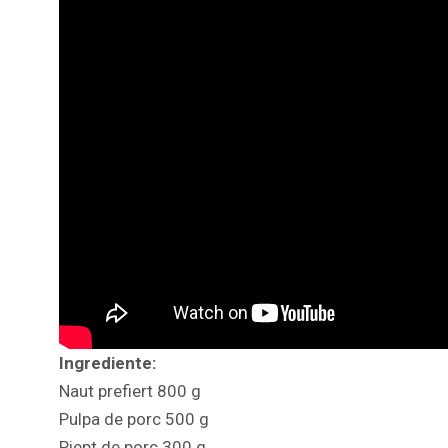
Ingrediente:
Naut prefiert 800 g
Pulpa de porc 500 g
Piept de porc 300 g