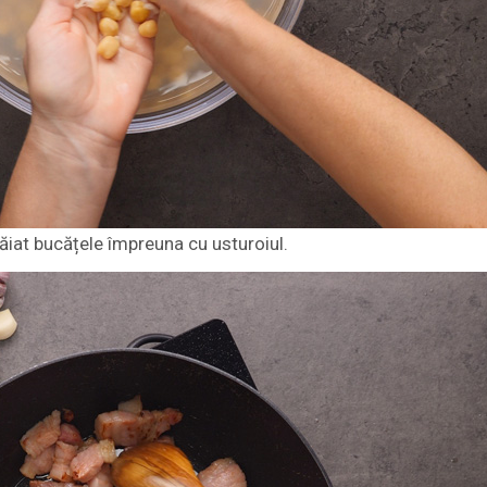
 tăiat bucățele împreuna cu usturoiul.