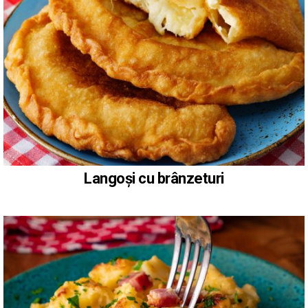
Langoși cu brânzeturi