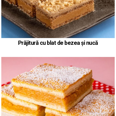
Prăjitură cu blat de bezea și nucă