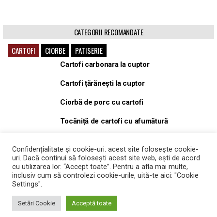
CATEGORII RECOMANDATE
CARTOFI
CIORBE
PATISERIE
Cartofi carbonara la cuptor
Cartofi țărănești la cuptor
Ciorbă de porc cu cartofi
Tocăniță de cartofi cu afumătură
Tocăniță, gulaș de porc cu cartofi
Confidențialitate și cookie-uri: acest site folosește cookie-
uri. Dacă continui să folosești acest site web, ești de acord
Cartofi Wedges la cuptor
cu utilizarea lor. “Accept toate”. Pentru a afla mai multe,
inclusiv cum să controlezi cookie-urile, uită-te aici: "Cookie
Settings".
Setări Cookie
Acceptă toate
Copyright © 2026 Idei de retete