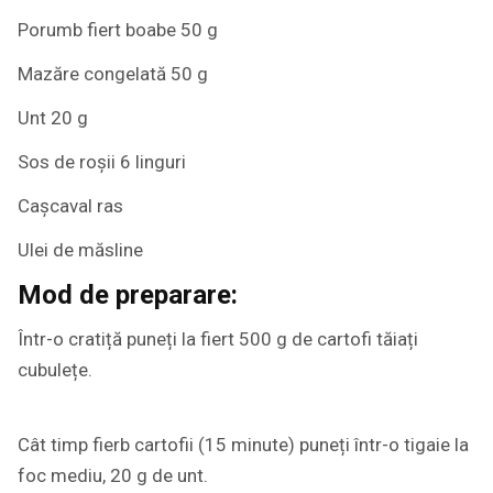
Porumb fiert boabe 50 g
Mazăre congelată 50 g
Unt 20 g
Sos de roșii 6 linguri
Cașcaval ras
Ulei de măsline
Mod de preparare:
Într-o cratiță puneți la fiert 500 g de cartofi tăiați
cubulețe.
Cât timp fierb cartofii (15 minute) puneți într-o tigaie la
foc mediu, 20 g de unt.