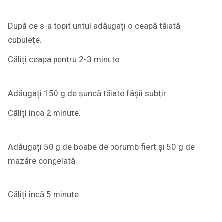
După ce s-a topit untul adăugați o ceapă tăiată
cubulețe.
Căliți ceapa pentru 2-3 minute.
Adăugați 150 g de șuncă tăiate fâșii subțiri.
Căliți înca 2 minute.
Adăugați 50 g de boabe de porumb fiert și 50 g de
mazăre congelată.
Căliți încă 5 minute.