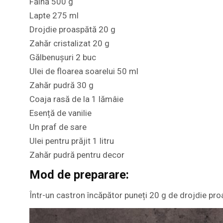
Făină 500 g
Lapte 275 ml
Drojdie proaspătă 20 g
Zahăr cristalizat 20 g
Gălbenușuri 2 buc
Ulei de floarea soarelui 50 ml
Zahăr pudră 30 g
Coaja rasă de la 1 lămâie
Esență de vanilie
Un praf de sare
Ulei pentru prăjit 1 litru
Zahăr pudră pentru decor
Mod de preparare:
Într-un castron încăpător puneți 20 g de drojdie proa