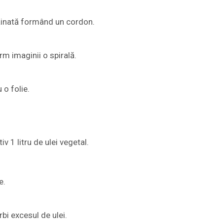
făinată formând un cordon.
rm imaginii o spirală.
 o folie.
iv 1 litru de ulei vegetal.
e.
bi excesul de ulei.