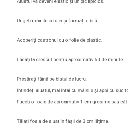
Aluatul va deveni elastic și un pic lipicios.
Ungeți mâinile cu ulei și formați o bilă.
Acoperiți castronul cu o folie de plastic.
Lăsați la crescut pentru aproximativ 60 de minute.
Presărați făină pe blatul de lucru.
Întindeți aluatul, mai întâi cu mâinile și apoi cu sucito
Faceți o foaie de aproximativ 1 cm grosime sau cât
Tăiați foaia de aluat în fâșii de 3 cm lățime.