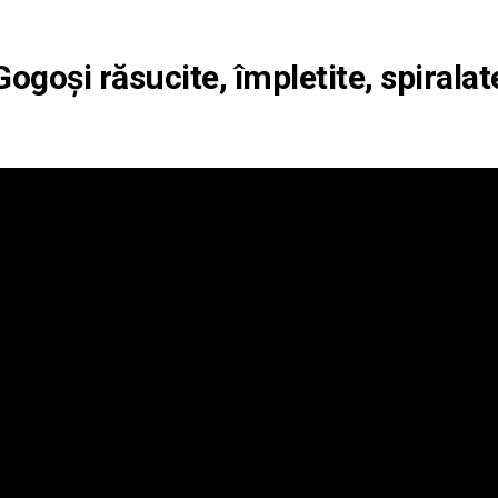
Gogoși răsucite, împletite, spiralat