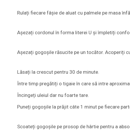
Rulați fiecare fâșie de aluat cu palmele pe masa în
Așezați cordonul în forma literei U și împletiți confo
Așezați gogoșile răsucite pe un tocător. Acoperiți cu
Lăsați la crescut pentru 30 de minute.
Între timp pregătiți o tigaie în care să intre aproximat
Încingeți uleiul dar nu foarte tare.
Puneți gogoșile la prăjit câte 1 minut pe fiecare part
Scoateți gogoșile pe prosop de hârtie pentru a absor