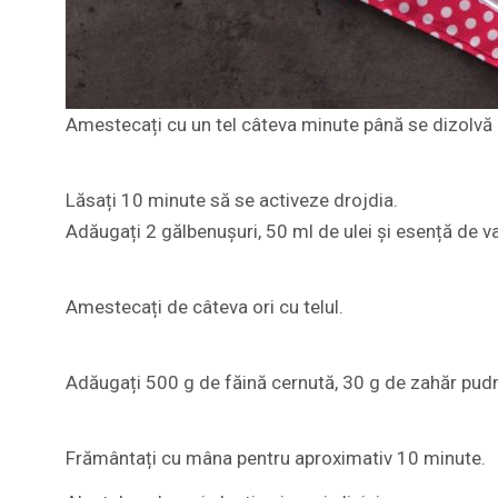
Amestecați cu un tel câteva minute până se dizolvă 
Lăsați 10 minute să se activeze drojdia.
Adăugați 2 gălbenușuri, 50 ml de ulei și esență de va
Amestecați de câteva ori cu telul.
Adăugați 500 g de făină cernută, 30 g de zahăr pudră
Frământați cu mâna pentru aproximativ 10 minute.