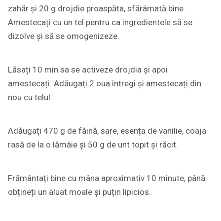
zahăr și 20 g drojdie proaspăta, sfărâmată bine.
Amestecați cu un tel pentru ca ingredientele să se
dizolve și să se omogenizeze.
Lăsați 10 min sa se activeze drojdia și apoi
amestecați. Adăugați 2 oua întregi și amestecați din
nou cu telul.
Adăugați 470 g de făină, sare, esența de vanilie, coaja
rasă de la o lămâie și 50 g de unt topit și răcit.
Frământați bine cu mâna aproximativ 10 minute, până
obțineți un aluat moale și puțin lipicios.