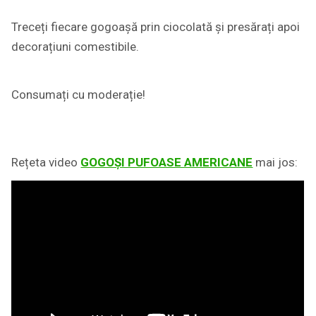
Treceți fiecare gogoașă prin ciocolată și presărați apoi
decorațiuni comestibile.
Consumați cu moderație!
Rețeta video
GOGOȘI PUFOASE AMERICANE
mai jos: