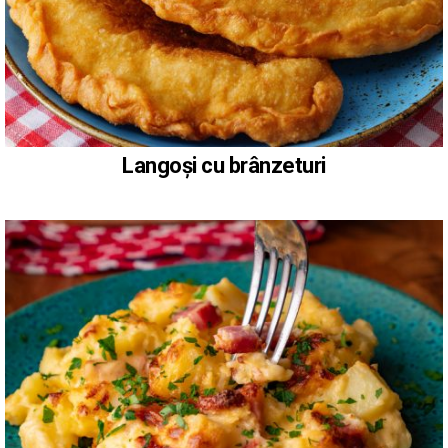
Langoși cu brânzeturi