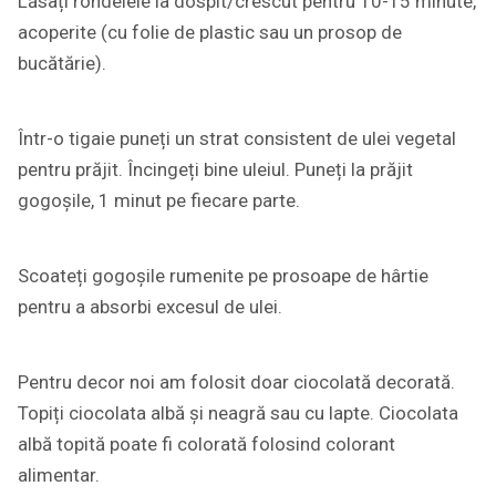
Lăsați rondelele la dospit/crescut pentru 10-15 minute,
acoperite (cu folie de plastic sau un prosop de
bucătărie).
Într-o tigaie puneți un strat consistent de ulei vegetal
pentru prăjit. Încingeți bine uleiul. Puneți la prăjit
gogoșile, 1 minut pe fiecare parte.
Scoateți gogoșile rumenite pe prosoape de hârtie
pentru a absorbi excesul de ulei.
Pentru decor noi am folosit doar ciocolată decorată.
Topiți ciocolata albă și neagră sau cu lapte. Ciocolata
albă topită poate fi colorată folosind colorant
alimentar.