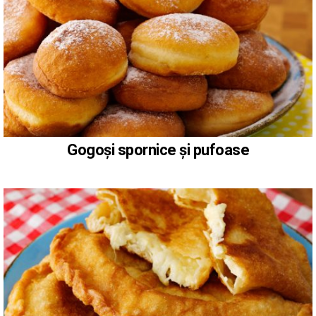
Gogoși spornice și pufoase