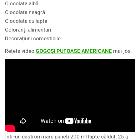
Ciocolata albă
Ciocolata neagră
Ciocolata cu lapte
Coloranți alimentari
Decorațiuni comestibile
Rețeta video
GOGOȘI PUFOASE AMERICANE
mai jos:
Într-un castron mare puneți 200 ml lapte călduț, 25 g