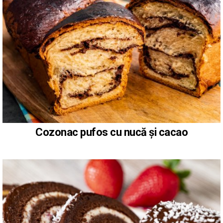
Cozonac pufos cu nucă și cacao