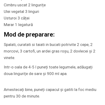
Cimbru uscat 2 lingurițe
Ulei vegetal 3 linguri
Usturoi 3 căței
Marar 1 legatură
Mod de preparare:
Spalati, curatati si taiati in bucati potrivite 2 cepe, 2
morcovi, 3 cartofi, un ardei gras roșu, 2 dovlecei și 2
vinete.
Intr-o oala de 4-5 l puneți toate legumele, adăugați
doua lingurițe de sare și 900 ml apa.
Amestecați bine, puneți capacul și gatiti la foc mediu
pentru 30 de minute.