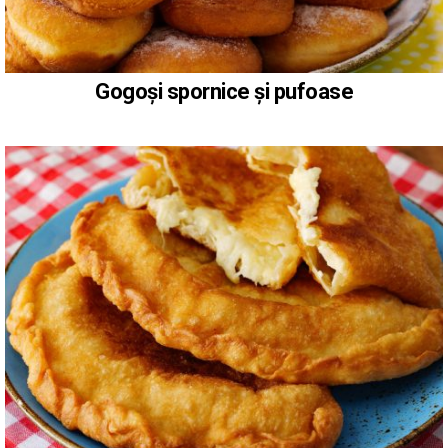
Gogoși spornice și pufoase