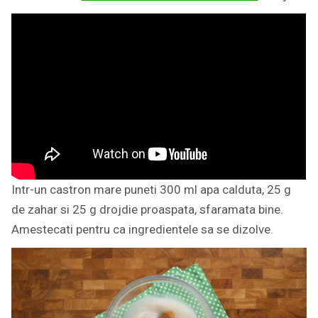
Intr-un castron mare puneti 300 ml apa calduta, 25 g
de zahar si 25 g drojdie proaspata, sfaramata bine.
Amestecati pentru ca ingredientele sa se dizolve.