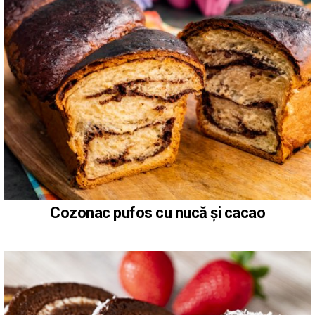
Cozonac pufos cu nucă și cacao