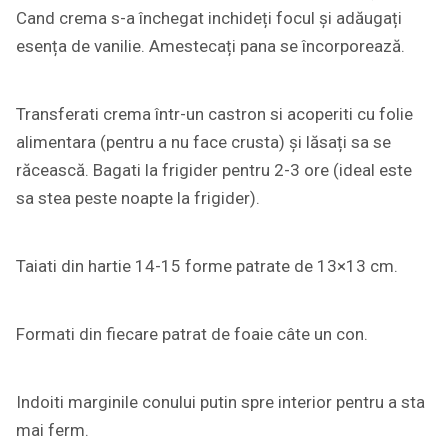
Cand crema s-a închegat inchideți focul și adăugați
esența de vanilie. Amestecați pana se încorporează.
Transferati crema într-un castron si acoperiti cu folie
alimentara (pentru a nu face crusta) și lăsați sa se
răcească. Bagati la frigider pentru 2-3 ore (ideal este
sa stea peste noapte la frigider).
Taiati din hartie 14-15 forme patrate de 13×13 cm.
Formati din fiecare patrat de foaie câte un con.
Indoiti marginile conului putin spre interior pentru a sta
mai ferm.