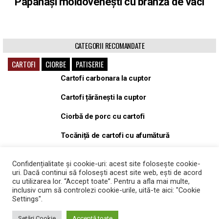
Papanași moldovenești cu brânză de vaci
CATEGORII RECOMANDATE
CARTOFI
CIORBE
PATISERIE
Cartofi carbonara la cuptor
Cartofi țărănești la cuptor
Ciorbă de porc cu cartofi
Tocăniță de cartofi cu afumătură
Tocăniță, gulaș de porc cu cartofi
Confidențialitate și cookie-uri: acest site folosește cookie-
uri. Dacă continui să folosești acest site web, ești de acord
Cartofi Wedges la cuptor
cu utilizarea lor. “Accept toate”. Pentru a afla mai multe,
inclusiv cum să controlezi cookie-urile, uită-te aici: "Cookie
Settings".
Setări Cookie
Acceptă toate