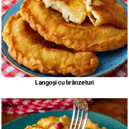
Langoși cu brânzeturi