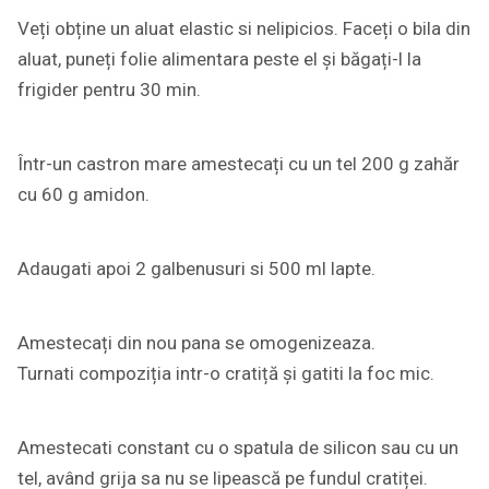
Veți obține un aluat elastic si nelipicios. Faceți o bila din
aluat, puneți folie alimentara peste el și băgați-l la
frigider pentru 30 min.
Într-un castron mare amestecați cu un tel 200 g zahăr
cu 60 g amidon.
Adaugati apoi 2 galbenusuri si 500 ml lapte.
Amestecați din nou pana se omogenizeaza.
Turnati compoziția intr-o cratiță și gatiti la foc mic.
Amestecati constant cu o spatula de silicon sau cu un
tel, având grija sa nu se lipească pe fundul cratiței.