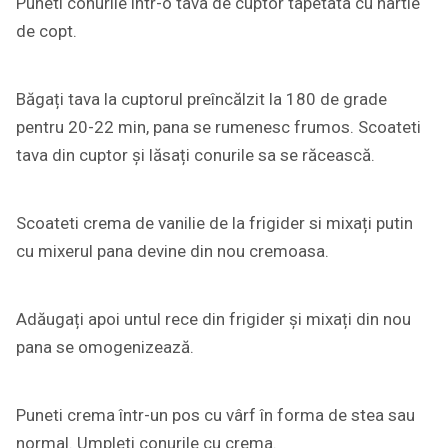
Puneti conurile intr-o tava de cuptor tapetata cu hârtie
de copt.
Băgați tava la cuptorul preîncălzit la 180 de grade
pentru 20-22 min, pana se rumenesc frumos. Scoateti
tava din cuptor și lăsați conurile sa se răcească.
Scoateti crema de vanilie de la frigider si mixați putin
cu mixerul pana devine din nou cremoasa.
Adăugați apoi untul rece din frigider și mixați din nou
pana se omogenizează.
Puneti crema într-un pos cu vârf în forma de stea sau
normal. Umpleti conurile cu crema.