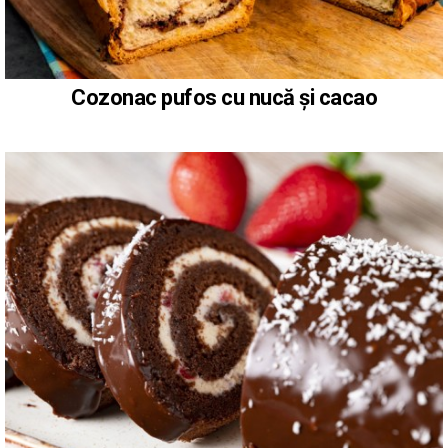
Cozonac pufos cu nucă și cacao