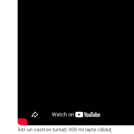
Într-un castron turnați 300 ml lapte călduț.