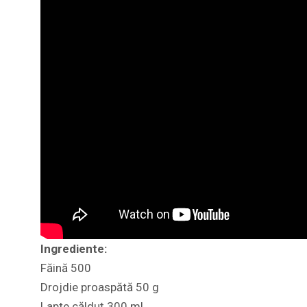
Ingrediente:
Făină 500
Drojdie proaspătă 50 g
Lapte călduț 300 ml