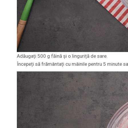
Adăugați 500 g făină și o linguriță de sare.
Începeți să frământați cu mâinile pentru 5 minute s