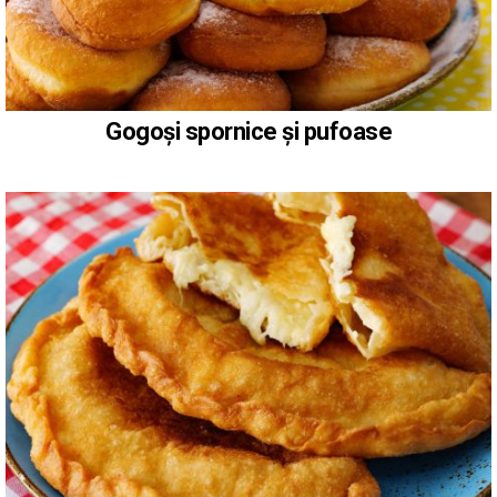
Gogoși spornice și pufoase