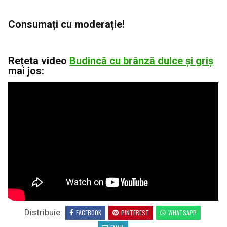
Consumați cu moderație!
Rețeta video
Budincă cu brânză dulce și griș
mai jos:
Distribuie:
FACEBOOK
PINTEREST
WHATSAPP