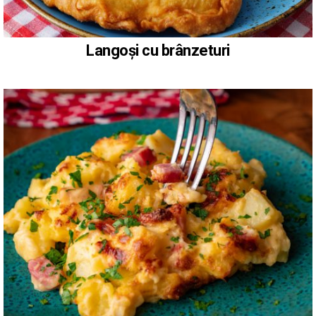
Langoși cu brânzeturi