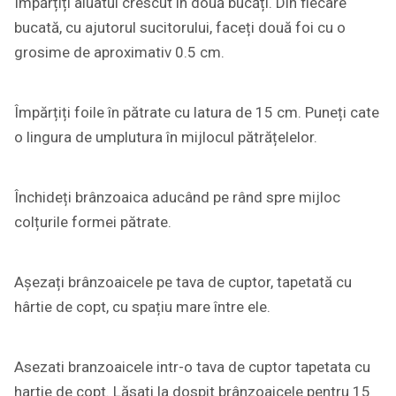
Împărțiți aluatul crescut în două bucăți. Din fiecare
bucată, cu ajutorul sucitorului, faceți două foi cu o
grosime de aproximativ 0.5 cm.
Împărțiți foile în pătrate cu latura de 15 cm. Puneți cate
o lingura de umplutura în mijlocul pătrățelelor.
Închideți brânzoaica aducând pe rând spre mijloc
colțurile formei pătrate.
Așezați brânzoaicele pe tava de cuptor, tapetată cu
hârtie de copt, cu spațiu mare între ele.
Asezati branzoaicele intr-o tava de cuptor tapetata cu
hartie de copt. Lăsați la dospit brânzoaicele pentru 15