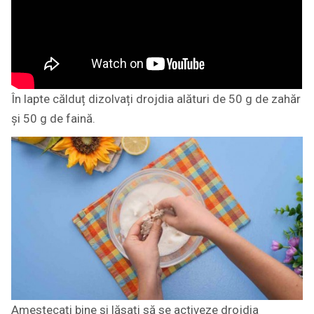
În lapte călduț dizolvați drojdia alături de 50 g de zahăr
și 50 g de faină.
Amestecați bine și lăsați să se activeze drojdia