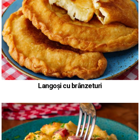
Langoși cu brânzeturi