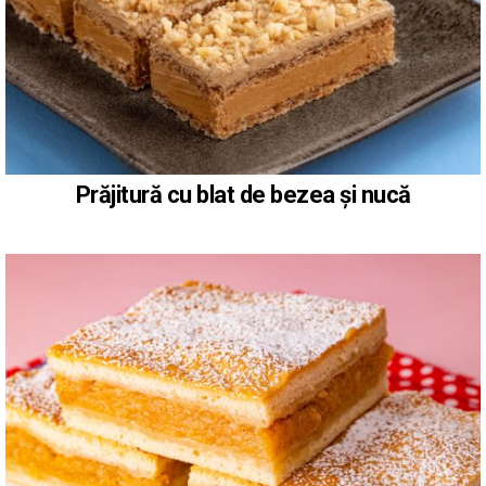
Prăjitură cu blat de bezea și nucă