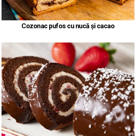
Cozonac pufos cu nucă și cacao