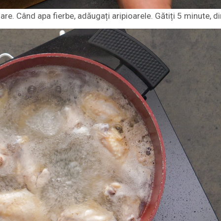
e sare. Când apa fierbe, adăugați aripioarele. Gătiți 5 minute, 