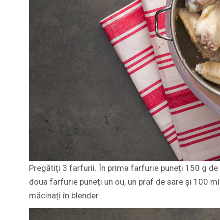
Pregătiți 3 farfurii. În prima farfurie puneți 150 g d
doua farfurie puneți un ou, un praf de sare și 100 ml
măcinați în blender.