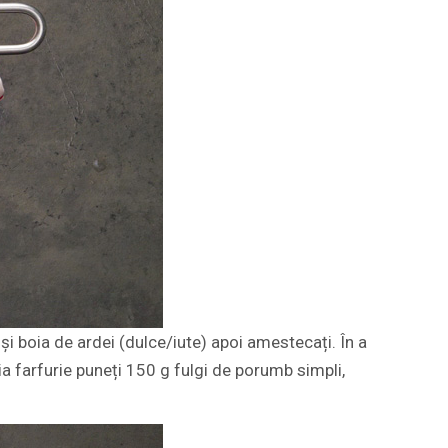
 și boia de ardei (dulce/iute) apoi amestecați. În a
ia farfurie puneți 150 g fulgi de porumb simpli,