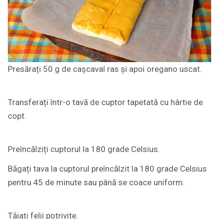
Presărați 50 g de cașcaval ras și apoi oregano uscat.
Transferați într-o tavă de cuptor tapetată cu hârtie de
copt.
Preîncălziți cuptorul la 180 grade Celsius.
Băgați tava la cuptorul preîncălzit la 180 grade Celsius
pentru 45 de minute sau până se coace uniform.
Tăiați felii potrivite.