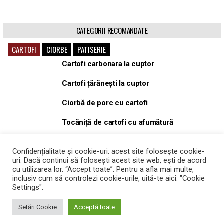
CATEGORII RECOMANDATE
CARTOFI
CIORBE
PATISERIE
Cartofi carbonara la cuptor
Cartofi țărănești la cuptor
Ciorbă de porc cu cartofi
Tocăniță de cartofi cu afumătură
Tocăniță, gulaș de porc cu cartofi
Confidențialitate și cookie-uri: acest site folosește cookie-
uri. Dacă continui să folosești acest site web, ești de acord
Cartofi Wedges la cuptor
cu utilizarea lor. “Accept toate”. Pentru a afla mai multe,
inclusiv cum să controlezi cookie-urile, uită-te aici: "Cookie
Settings".
Setări Cookie
Acceptă toate
Copyright © 2026 Idei de retete