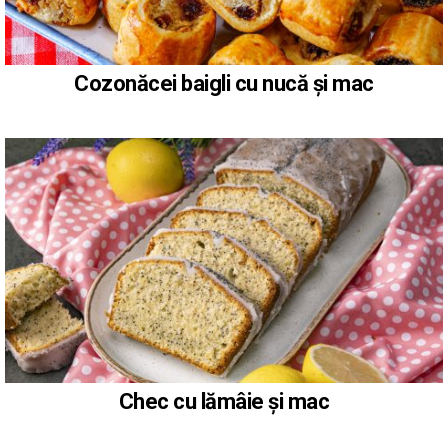
Cozonăcei baigli cu nucă și mac
Chec cu lămâie și mac