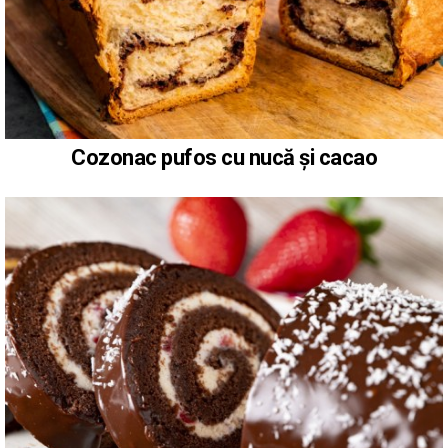
Cozonac pufos cu nucă și cacao