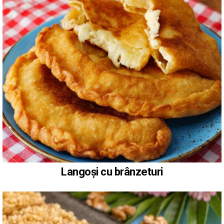
Langoși cu brânzeturi