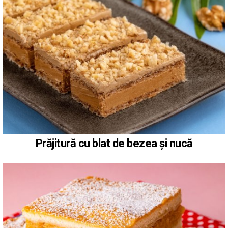
Prăjitură cu blat de bezea și nucă