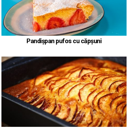
Pandișpan pufos cu căpșuni