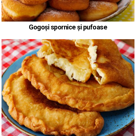
Gogoși spornice și pufoase