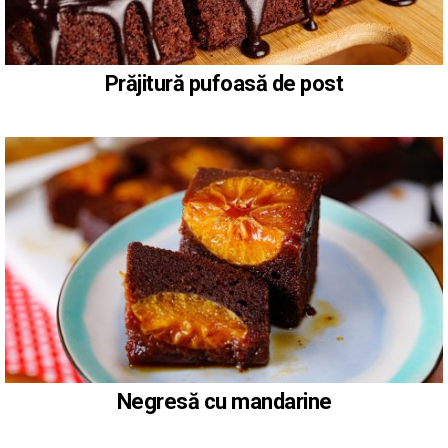
Prăjitură pufoasă de post
Negresă cu mandarine