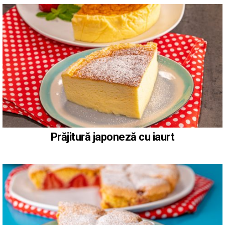
Prăjitură japoneză cu iaurt