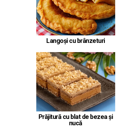
Langoși cu brânzeturi
Prăjitură cu blat de bezea și
nucă