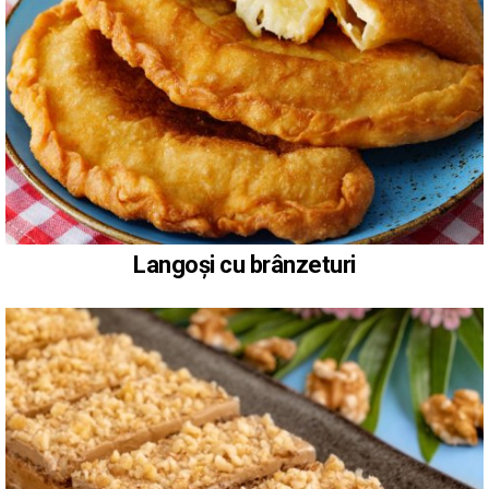
Langoși cu brânzeturi