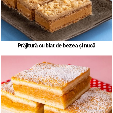
Prăjitură cu blat de bezea și nucă