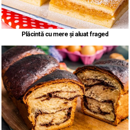
Plăcintă cu mere și aluat fraged