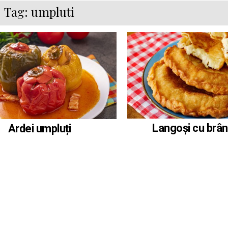
Tag:
umpluti
Langoși cu brân
Ardei umpluți