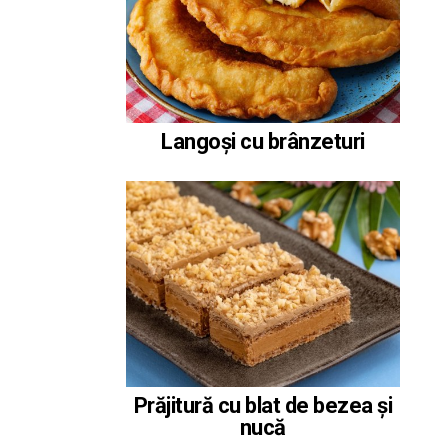
Langoși cu brânzeturi
Prăjitură cu blat de bezea și
nucă