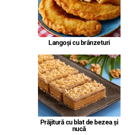
Langoși cu brânzeturi
Prăjitură cu blat de bezea și
nucă