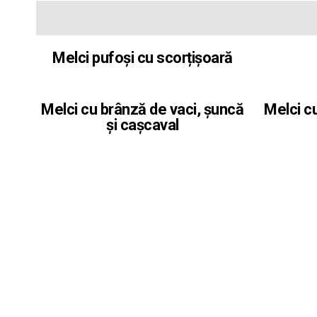
Melci pufoși cu scorțișoară
Melci cu brânză de vaci, șuncă
Melci c
și cașcaval