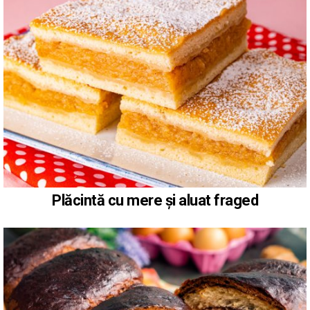
Plăcintă cu mere și aluat fraged