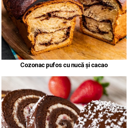
Cozonac pufos cu nucă și cacao