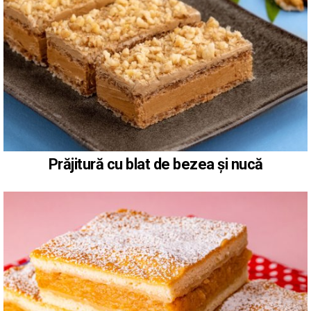
Prăjitură cu blat de bezea și nucă