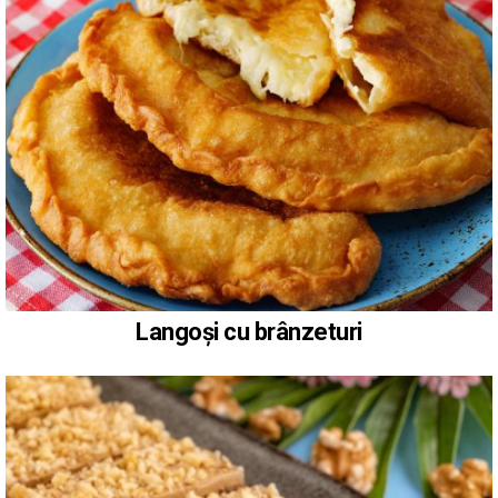
Langoși cu brânzeturi