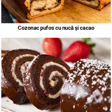
Cozonac pufos cu nucă și cacao