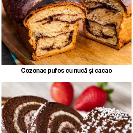
Cozonac pufos cu nucă și cacao