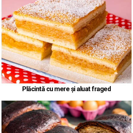
Plăcintă cu mere și aluat fraged