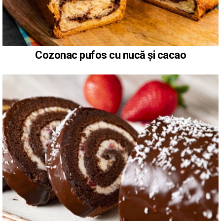
Cozonac pufos cu nucă și cacao