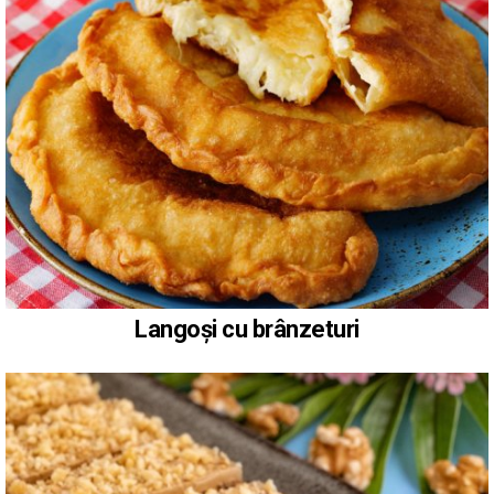
Langoși cu brânzeturi