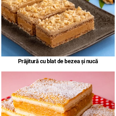
Prăjitură cu blat de bezea și nucă