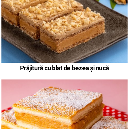
Prăjitură cu blat de bezea și nucă