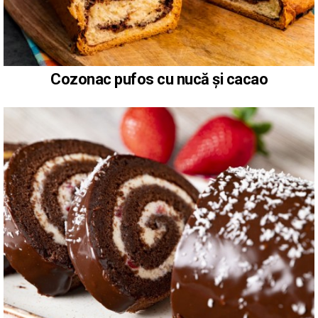
Cozonac pufos cu nucă și cacao