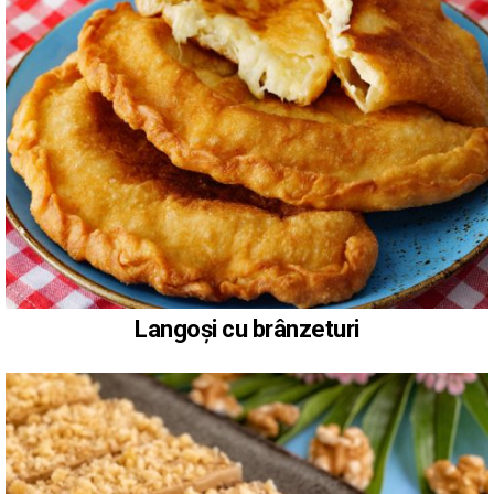
Langoși cu brânzeturi