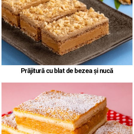
Prăjitură cu blat de bezea și nucă