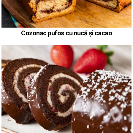
Cozonac pufos cu nucă și cacao