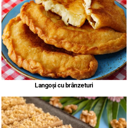
Langoși cu brânzeturi