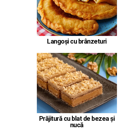
Langoși cu brânzeturi
Prăjitură cu blat de bezea și
nucă