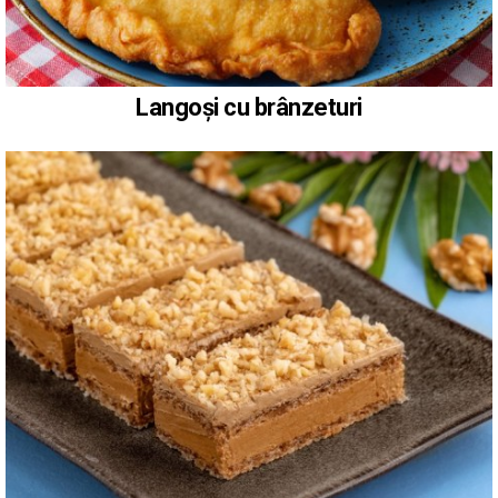
Langoși cu brânzeturi