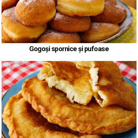
Gogoși spornice și pufoase