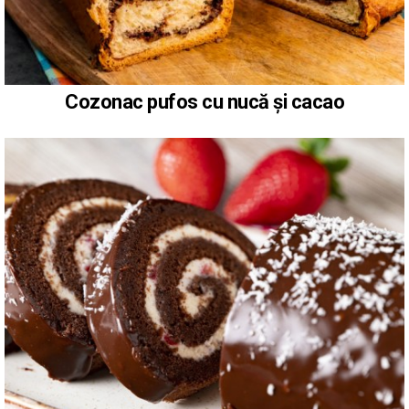
Cozonac pufos cu nucă și cacao