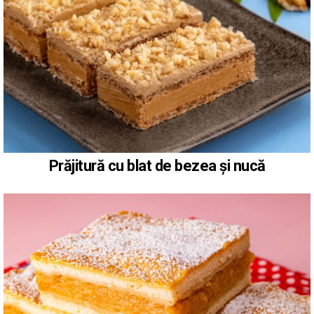
Prăjitură cu blat de bezea și nucă