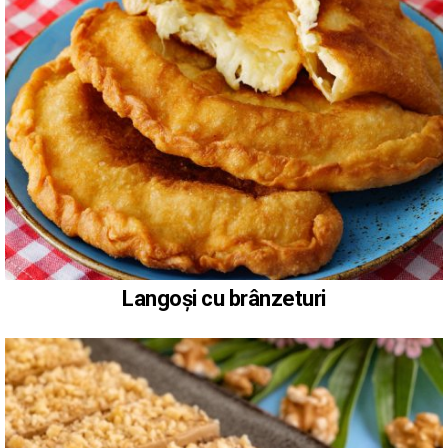
Langoși cu brânzeturi