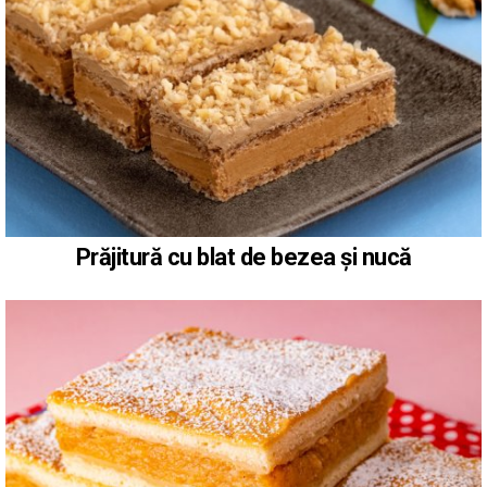
Prăjitură cu blat de bezea și nucă