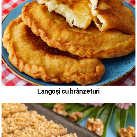
Langoși cu brânzeturi