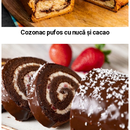
Cozonac pufos cu nucă și cacao