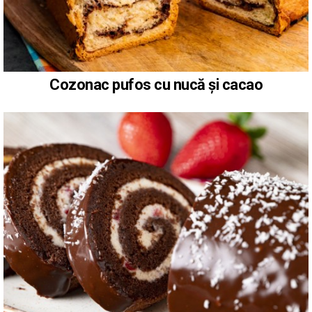
Cozonac pufos cu nucă și cacao