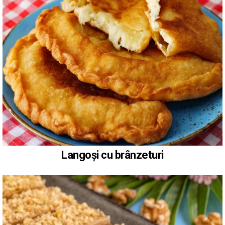
Langoși cu brânzeturi