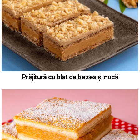
Prăjitură cu blat de bezea și nucă