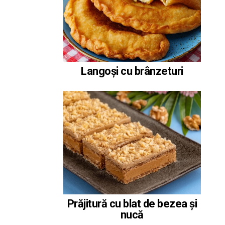
Langoși cu brânzeturi
Prăjitură cu blat de bezea și
nucă