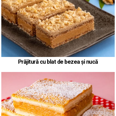
Prăjitură cu blat de bezea și nucă