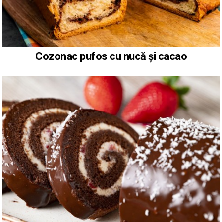
Cozonac pufos cu nucă și cacao