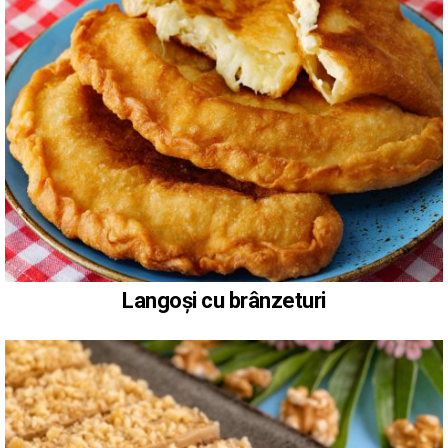
Langoși cu brânzeturi