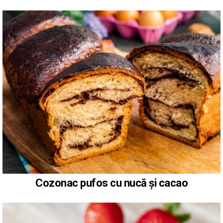
Cozonac pufos cu nucă și cacao