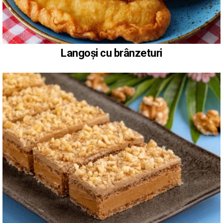
Langoși cu brânzeturi