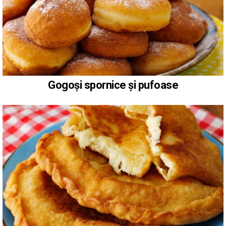
Gogoși spornice și pufoase