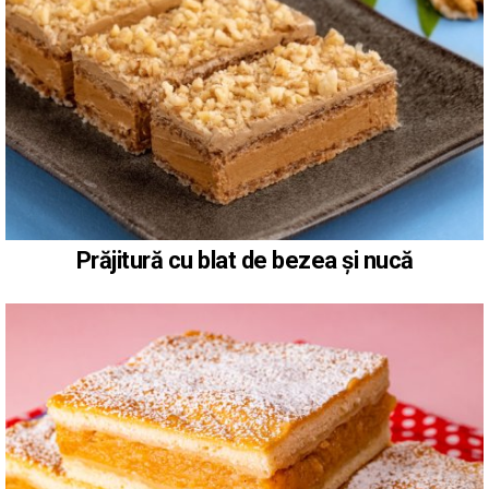
Prăjitură cu blat de bezea și nucă