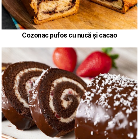
Cozonac pufos cu nucă și cacao