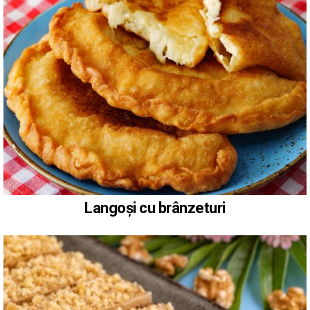
Langoși cu brânzeturi