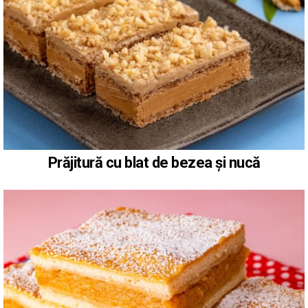
Prăjitură cu blat de bezea și nucă