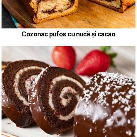
Cozonac pufos cu nucă și cacao