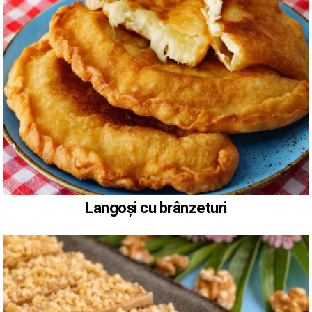
Langoși cu brânzeturi