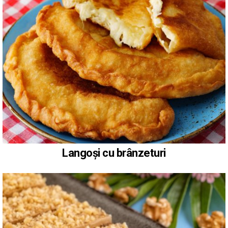
Langoși cu brânzeturi