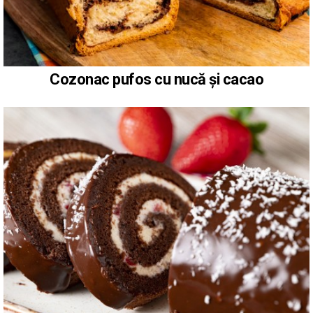
Cozonac pufos cu nucă și cacao