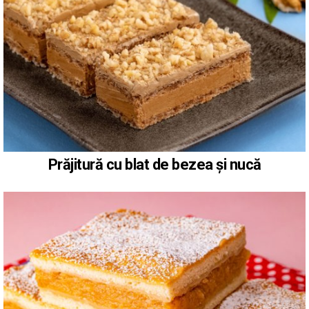
Prăjitură cu blat de bezea și nucă